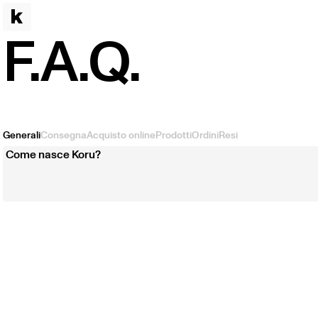
F.A.Q.
Generali
Consegna
Acquisto online
Prodotti
Ordini
Resi
Come nasce Koru?