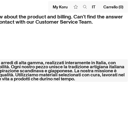
My Koru
IT
Carrello (0)
 about the product and billing. Can’t find the answer
 contact with our Customer Service Team.
 arredi di alta gamma, realizzati interamente in Italia, con
ilità. Ogni nostro pezzo unisce la tradizione artigiana italiana
spirazione scandinava e giapponese. La nostra missione è
a qualità. Utilizziamo materiali selezionati con cura, lavorati nel
e vita a prodotti che durino nel tempo.