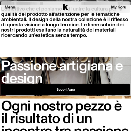
Menu
My Koru
L’obiettivo che ci poniamo è di unire la cultura per la
qualità del prodotto all’attenzione per le tematiche
ambientali. Il design della nostra collezione è il riflesso
Collezioni
di questa visione a lungo termine. Le linee sobrie dei
nostri prodotti esaltano la naturalità dei materiali
Prodotti
ricercando un’estetica senza tempo.
Chi siamo
Sostenibilità
Passione artigiana e
Wishlist
design
Cerca
Scopri Aura
Ogni nostro pezzo è
il risultato di un
incontro tra passione